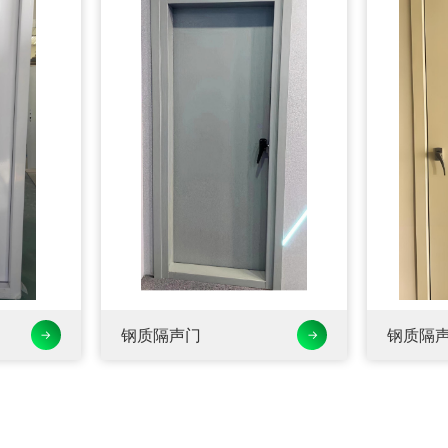
钢质隔声门
钢质隔
→
→