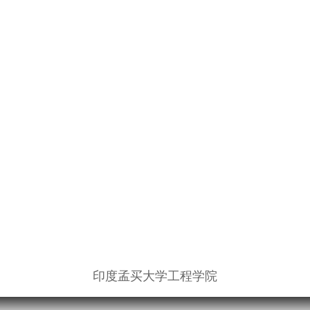
程学院
中
巴基斯坦风力发电站