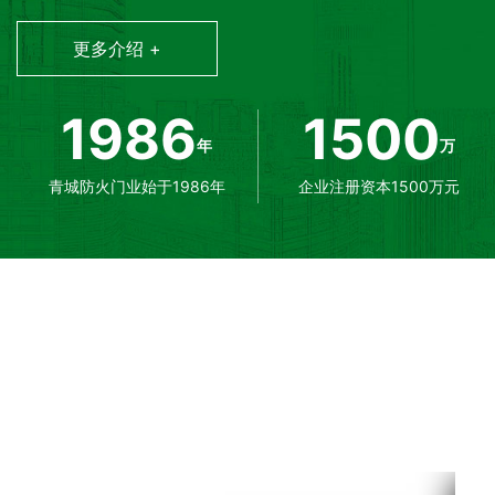
大厦、中粮大悦城、三峡集团巴基斯坦风力发电站、老挝万象
地方政府福利保障用房、卢旺达国立大学基加利建筑学院、哈
更多介绍 +
度孟买大学工程学院等工程所采用。
1986
1500
年
万
青城防火门业始于1986年
企业注册资本1500万元