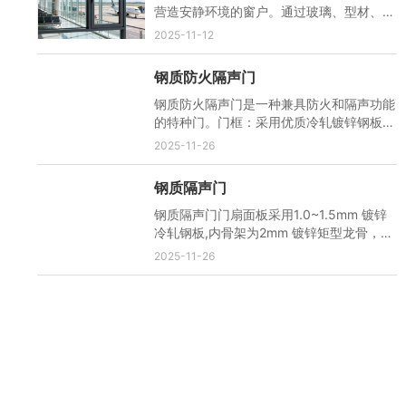
营造安静环境的窗户。通过玻璃、型材、密
封胶条等多方面协同作用来...
2025-11-12
钢质防火隔声门
钢质防火隔声门是一种兼具防火和隔声功能
的特种门。门框：采用优质冷轧镀锌钢板制
作，厚度通常在1.2-2.0毫米...
2025-11-26
钢质隔声门
钢质隔声门门扇面板采用1.0~1.5mm 镀锌
冷轧钢板,内骨架为2mm 镀锌矩型龙骨，门
扇内部填充优质吸音隔音材料。...
2025-11-26