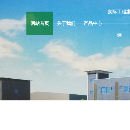
实际工程
网站首页
关于我们
产品中心
例
公司简介
防火隔声门、隔声门
荣誉资质
防火隔声窗、静音窗
合作伙伴
钢质防火入户门
厂区环境
钢质防火门
钢木质防火门
木质防火门
防火卷帘门
防火窗