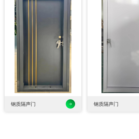
钢质隔声门
钢质隔声门
→