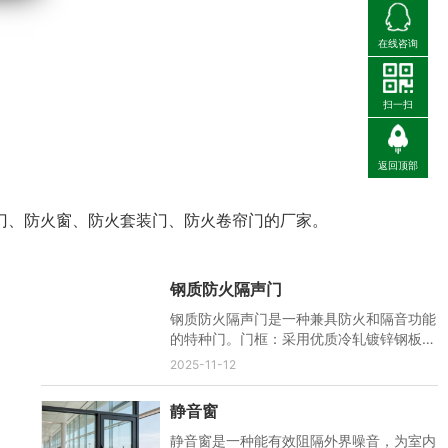
在线咨询
扫一扫
返回顶部
门、防火窗、防火套装门、防火卷帘门的厂家。
钢质防火隔声门
钢质防火隔声门是一种兼具防火和隔音功能
的特种门。门框：采用优质冷轧镀锌钢板制
作，厚度通常在1.2-2.0毫米...
2025-11-12
静音窗
静音窗是一种能有效阻隔外界噪音，为室内