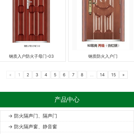
钢质入户防火子母门-03
钢质防火入户门
«
1
2
3
4
5
6
7
8
...
14
15
»
产品中心
→ 防火隔声门、隔声门
→ 防火隔声窗、静音窗